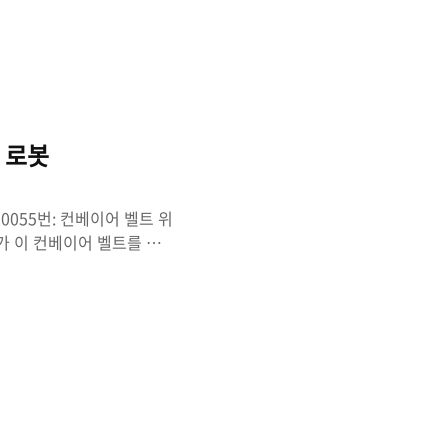
and get prepared for
문자열이 팰린드롬(뒤집어도 같은
만 대상으로 함 3. 아이디
ome(self, s: st..
의 로봇
55 20055번: 컨베이어 벨트 위
트가 이 컨베이어 벨트를 위아
로 나뉘어져 있으며, 각 칸
 1. 벨트가 각 칸 위에 있는
봇부터, 벨트가 회전하는 방향
가만히 있는다. - 로봇이 이
도가 1 이상 남아 있어야