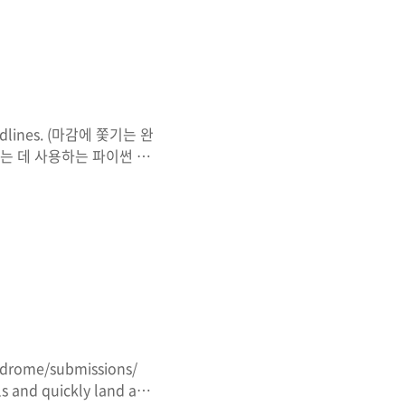
사에 가져가서 쓰고 싶네요.
할 수 있습니다~
EC%BB%A4-
eadlines. (마감에 쫓기는 완
는 데 사용하는 파이썬 웹
많은 기능이 존재한다. 예를
것을 직접 다 개발을 해야한
픈소스 기본적인 기능들을 미
ront, backend 등 서버
 수많은 만들어진 기능을 제
ndrome/submissions/
s and quickly land a