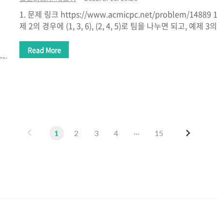
1. 문제 링크 https://www.acmicpc.net/problem/148
제 2의 경우에 (1, 3, 6), (2, 4, 5)로 팀을 나누면 되고, 예제 3의 경
6, 7, 8)로 팀을 나누면 된다. www.acmicpc.net 2. 문제
크 팀의 능력치의 차이의 최솟값을 출력 3. 아이디어 정리 조
Read More
나눈다. 각 팀의 능력치를 구한다. 각 팀의 능력치 합의 차를 구한
이 4-1. 내 풀이 """ return : 스타트 팀과 링크 팀의 능력치 차이
from itertools import combinations n..
이
다
1
2
3
4
···
15
전
음