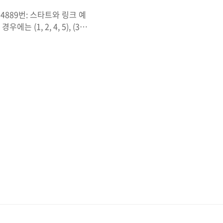
89 14889번: 스타트와 링크 예
우에는 (1, 2, 4, 5), (3,
 요약 첫째 줄에 스타트 팀과 링
합을 이용하여 2개의 팀으로
 뒤 갱신한다. 4. 문제 풀
 최솟값 """ import sys