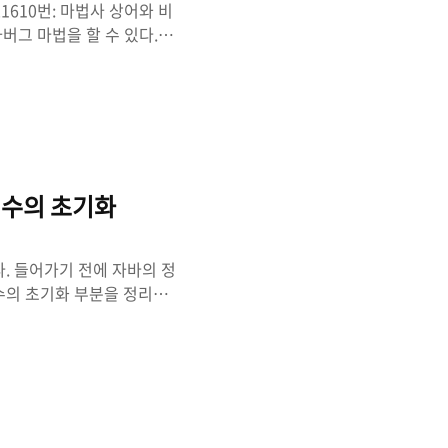
10 21610번: 마법사 상어와 비
버그 마법을 할 수 있다.
늘에 비구름을 만들 수 있
 생성: (N, 1), (N, 2),
i 방향으로 si칸 이동한다. 2.
이 1 증가한다. 3. 구름
서 대작선 거리 1인 칸에 있
 변수의 초기화
. 들어가기 전에 자바의 정
수의 초기화 부분을 정리하
클래스 내에 같은 이름의 메서
이 같다. 2. 매개변수의 개
무런 영향을 주지 못함 4.3
래와 같이 매개변수 타입에 따
이 아님 아래 add() 메서드
오버로딩..