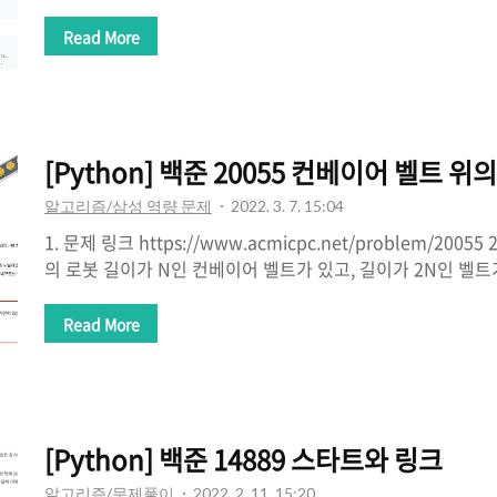
job. This is the best place to expand your knowledge 
your next interview. leetcode.com 2. 문제 요약 
Read More
말) 인지 확인하자. * 대소문자를 구분하지 않고, 영문자와 숫자
어 정리 4. 문제 풀이 4-1. 내 풀이 class Solution: def isPalindr
[Python] 백준 20055 컨베이어 벨트 위
알고리즘/삼성 역량 문제
2022. 3. 7. 15:04
1. 문제 링크 https://www.acmicpc.net/problem/200
의 로봇 길이가 N인 컨베이어 벨트가 있고, 길이가 2N인 벨
래로 감싸며 돌고 있다. 벨트는 길이 1 간격으로 2N개의 칸으
에는 아래 그림과 같이 1부 www.acmicpc.net 2. 문제 요약
Read More
로봇과 함께 한 칸 회전한다. 2. 가장 먼저 벨트에 올라간 로
으로 한 칸 이동할 수 있다면 이동한다. 만약 이동할 수 없다면 
동하기 위해서는 이동하려는 칸에 로봇이 없으며, 그 칸의 내구
한다. 3. 올리는 위치에 있는 칸의 내구도..
[Python] 백준 14889 스타트와 링크
알고리즘/문제풀이
2022. 2. 11. 15:20