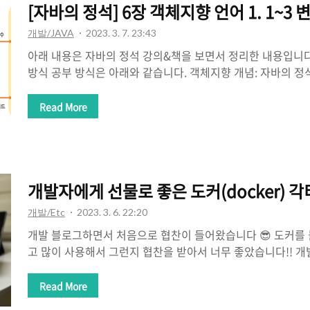
[자바의 정석] 6장 객체
개발/JAVA
2023. 3. 7. 23:43
아래 내용은 자바의 정석 강의&책을 보면서 정리한 내용입니다
방식 공부 방식은 아래와 같습니다. 객체지향 개념: 자바의 정석 
한 개념을 A4용지에 2장으로 정리하여 암기하기! 공부 순서:
jsp, spring ⇒ 설계(디자인 패턴, 객체지향) 자바의 정석 
Read More
아래 내용 중 객체지향언어 ~변수와 메서드 부분을 정리하겠습니
체지향은 기존에 있는 프로그래밍 언어에 객체지향 개념만 추가
어: 프로그래밍 언어 + 객체지향 개념(규칙)[암기 필요] OOP
개념 캡슐화 상속 추상화 ⭐️ 다형성: 가장 중요! 객체지향언어 특
개발자에게 선물로 좋은 도커(docker) 각
개발/Etc
2023. 3. 6. 22:20
개발 블로그하면서 처음으로 협찬이 들어왔습니다 😎 도커를
고 많이 사용해서 그런지 협찬을 받아서 너무 좋았습니다!! 
티슈 케이스입니다!! 빨리 배포하고 싶은 마음이 드네요... 개
으면 좋아할 것 같아요 💙 컨테이너를 조립하기 전 구성품입니
Read More
요! 조립을 못하는 저에게도 간편하게 조립 가능하고 티슈만 넣으