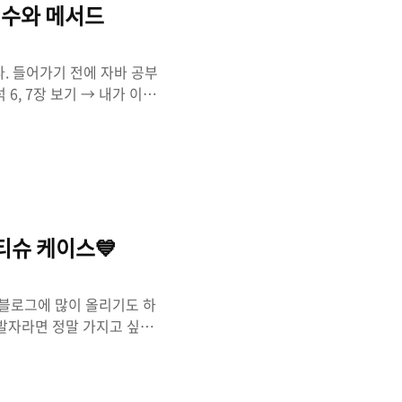
지향 언어 1. 1~3 변수와 메서드
. 들어가기 전에 자바 공부
6, 7장 보기 → 내가 이해
 자바 기초&자바의 정석 ⇒
6장 내용 리스트 이번 시간에는
다. 1. 객체 지향 언어 객
된 것이다. ⭐ 객체지향언
(객체 지향 프로그래밍) 핵심
징 코드..
티슈 케이스💙
 블로그에 많이 올리기도 하
개발자라면 정말 가지고 싶은
발자 친구가 있다면 선물 받
다. 빨리 조립을 하고 싶네
면 완성!!! 😎 완성된 모