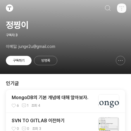
검색하기
티스토리
정찡이
구독자
3
이메일: junge2u@gmail.com
구독하기
방명록
신고하기 레이어
열기
인기글
MongoDB의 기본 개념에 대해 알아보자.
6
1
조회
4
SVN TO GITLAB 이전하기
0
0
조회
3